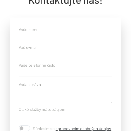
Vaše meno
Váš e-mail
Vaše telefónne číslo
Vaša správa
O aké služby máte záujem
Súhlasím so
spracovaním osobných údajov