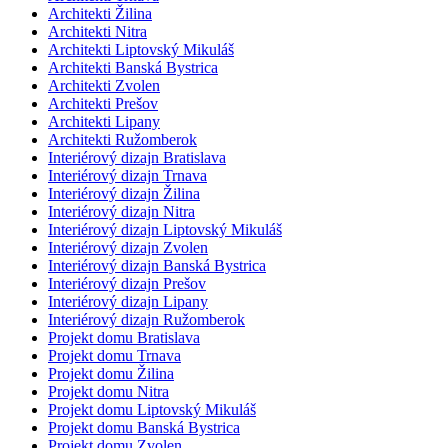
Architekti Žilina
Architekti Nitra
Architekti Liptovský Mikuláš
Architekti Banská Bystrica
Architekti Zvolen
Architekti Prešov
Architekti Lipany
Architekti Ružomberok
Interiérový dizajn Bratislava
Interiérový dizajn Trnava
Interiérový dizajn Žilina
Interiérový dizajn Nitra
Interiérový dizajn Liptovský Mikuláš
Interiérový dizajn Zvolen
Interiérový dizajn Banská Bystrica
Interiérový dizajn Prešov
Interiérový dizajn Lipany
Interiérový dizajn Ružomberok
Projekt domu Bratislava
Projekt domu Trnava
Projekt domu Žilina
Projekt domu Nitra
Projekt domu Liptovský Mikuláš
Projekt domu Banská Bystrica
Projekt domu Zvolen