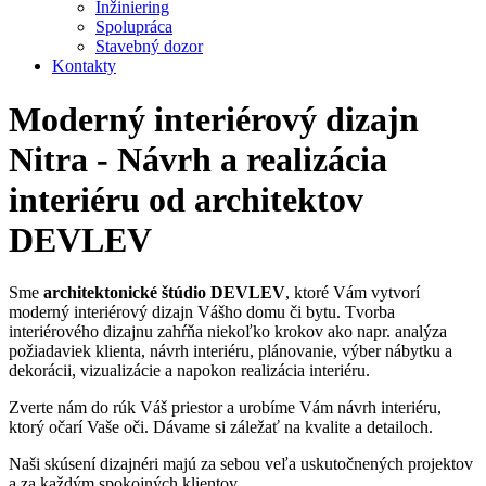
Inžiniering
Spolupráca
Stavebný dozor
Kontakty
Moderný interiérový dizajn
Nitra - Návrh a realizácia
interiéru od architektov
DEVLEV
Sme
architektonické štúdio DEVLEV
, ktoré Vám vytvorí
moderný interiérový dizajn Vášho domu či bytu. Tvorba
interiérového dizajnu zahŕňa niekoľko krokov ako napr. analýza
požiadaviek klienta, návrh interiéru, plánovanie, výber nábytku a
dekorácii, vizualizácie a napokon realizácia interiéru.
Zverte nám do rúk Váš priestor a urobíme Vám návrh interiéru,
ktorý očarí Vaše oči. Dávame si záležať na kvalite a detailoch.
Naši skúsení dizajnéri majú za sebou veľa uskutočnených projektov
a za každým spokojných klientov.