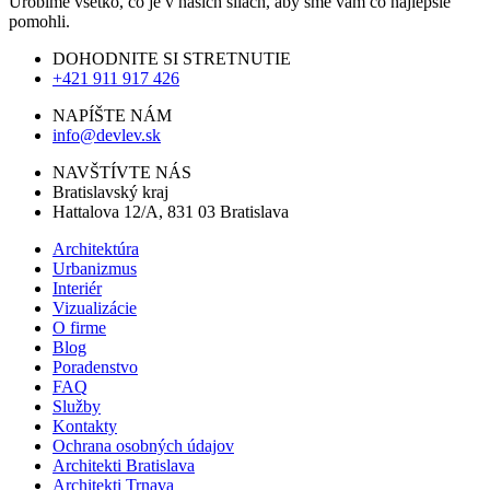
Urobíme všetko, čo je v našich silách, aby sme vám čo najlepšie
pomohli.
DOHODNITE SI STRETNUTIE
+421 911 917 426
NAPÍŠTE NÁM
info@devlev.sk
NAVŠTÍVTE NÁS
Bratislavský kraj
Hattalova 12/A, 831 03 Bratislava
Architektúra
Urbanizmus
Interiér
Vizualizácie
O firme
Blog
Poradenstvo
FAQ
Služby
Kontakty
Ochrana osobných údajov
Architekti Bratislava
Architekti Trnava