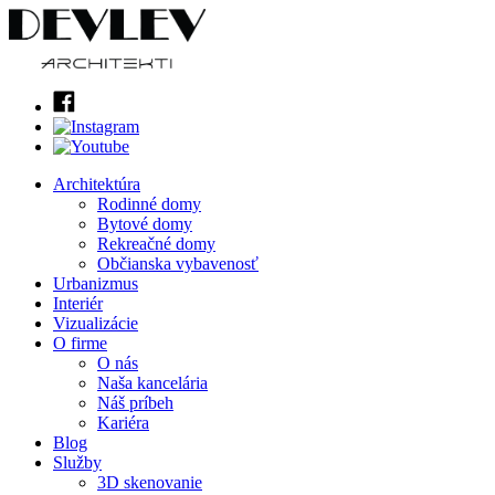
Architektúra
Rodinné domy
Bytové domy
Rekreačné domy
Občianska vybavenosť
Urbanizmus
Interiér
Vizualizácie
O firme
O nás
Naša kancelária
Náš príbeh
Kariéra
Blog
Služby
3D skenovanie