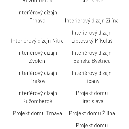
Ružomberok
Bratislava
Interiérový dizajn
Trnava
Interiérový dizajn Žilina
Interiérový dizajn
Interiérový dizajn Nitra
Liptovský Mikuláš
Interiérový dizajn
Interiérový dizajn
Zvolen
Banská Bystrica
Interiérový dizajn
Interiérový dizajn
Prešov
Lipany
Interiérový dizajn
Projekt domu
Ružomberok
Bratislava
Projekt domu Trnava
Projekt domu Žilina
Projekt domu