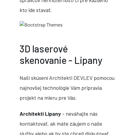
správcov nehnuteľností či pre každého
kto ide stavať.
3D laserové
skenovanie - Lipany
Naši skúsení Architekti DEVLEV pomocou
najnovšej technológie Vám pripravia
projekt na mieru pre Vás.
Architekti
Lipany
- neváhajte nás
kontaktovať, ak máte záujem o naše
služby alebo ak by ste chceli diskutovať