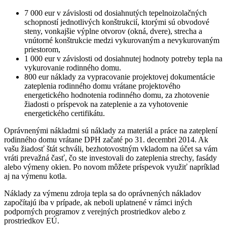
7 000 eur v závislosti od dosiahnutých tepelnoizolačných
schopností jednotlivých konštrukcií, ktorými sú obvodové
steny, vonkajšie výplne otvorov (okná, dvere), strecha a
vnútorné konštrukcie medzi vykurovaným a nevykurovaným
priestorom,
1 000 eur v závislosti od dosiahnutej hodnoty potreby tepla na
vykurovanie rodinného domu.
800 eur náklady za vypracovanie projektovej dokumentácie
zateplenia rodinného domu vrátane projektového
energetického hodnotenia rodinného domu, za zhotovenie
žiadosti o príspevok na zateplenie a za vyhotovenie
energetického certifikátu.
Oprávnenými nákladmi sú náklady za materiál a práce na zateplení
rodinného domu vrátane DPH začaté po 31. decembri 2014. Ak
vašu žiadosť štát schváli, bezhotovostným vkladom na účet sa vám
vráti prevažná časť, čo ste investovali do zateplenia strechy, fasády
alebo výmeny okien. Po novom môžete príspevok využiť napríklad
aj na výmenu kotla.
Náklady za výmenu zdroja tepla sa do oprávnených nákladov
započítajú iba v prípade, ak neboli uplatnené v rámci iných
podporných programov z verejných prostriedkov alebo z
prostriedkov EÚ.