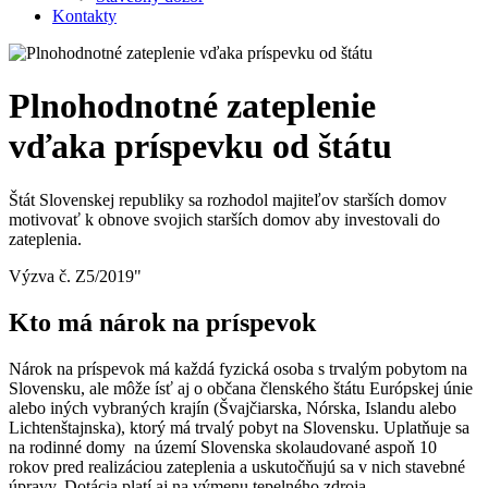
Kontakty
Plnohodnotné zateplenie
vďaka príspevku od štátu
Štát Slovenskej republiky sa rozhodol majiteľov starších domov
motivovať k obnove svojich starších domov aby investovali do
zateplenia.
Výzva č. Z5/2019"
Kto má nárok na príspevok
Nárok na príspevok má každá fyzická osoba s trvalým pobytom na
Slovensku, ale môže ísť aj o občana členského štátu Európskej únie
alebo iných vybraných krajín (Švajčiarska, Nórska, Islandu alebo
Lichtenštajnska), ktorý má trvalý pobyt na Slovensku. Uplatňuje sa
na rodinné domy na území Slovenska skolaudované aspoň 10
rokov pred realizáciou zateplenia a uskutočňujú sa v nich stavebné
úpravy. Dotácia platí aj na výmenu tepelného zdroja.