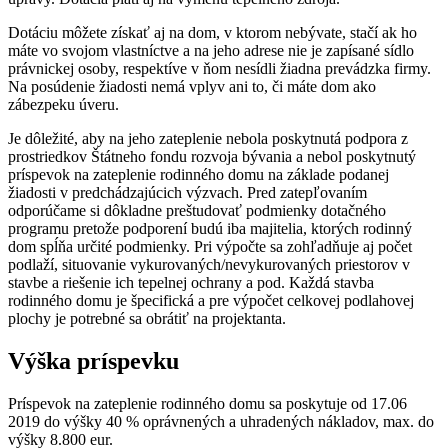
Dotáciu môžete získať aj na dom, v ktorom nebývate, stačí ak ho
máte vo svojom vlastníctve a na jeho adrese nie je zapísané sídlo
právnickej osoby, respektíve v ňom nesídli žiadna prevádzka firmy.
Na posúdenie žiadosti nemá vplyv ani to, či máte dom ako
zábezpeku úveru.
Je dôležité, aby na jeho zateplenie nebola poskytnutá podpora z
prostriedkov Štátneho fondu rozvoja bývania a nebol poskytnutý
príspevok na zateplenie rodinného domu na základe podanej
žiadosti v predchádzajúcich výzvach. Pred zatepľovaním
odporúčame si dôkladne preštudovať podmienky dotačného
programu pretože podporení budú iba majitelia, ktorých rodinný
dom spĺňa určité podmienky. Pri výpočte sa zohľadňuje aj počet
podlaží, situovanie vykurovaných/nevykurovaných priestorov v
stavbe a riešenie ich tepelnej ochrany a pod. Každá stavba
rodinného domu je špecifická a pre výpočet celkovej podlahovej
plochy je potrebné sa obrátiť na projektanta.
Výška príspevku
Príspevok na zateplenie rodinného domu sa poskytuje od 17.06
2019 do výšky 40 % oprávnených a uhradených nákladov, max. do
výšky 8.800 eur.