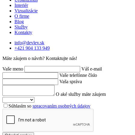
Interiér
Vizualizácie
O firme
Blog
Služby
Kontakty
info@devlev.sk
+421 904 133 949
Máte záujem o návrh? Kontaktujte nás!
Vaše meno
Váš e-mail
Vaše telefónne číslo
Vaša správa
O aké služby máte záujem
Súhlasím so
spracovaním osobných údajov