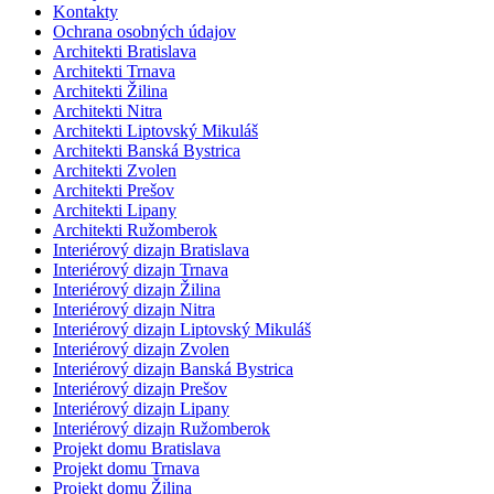
Kontakty
Ochrana osobných údajov
Architekti Bratislava
Architekti Trnava
Architekti Žilina
Architekti Nitra
Architekti Liptovský Mikuláš
Architekti Banská Bystrica
Architekti Zvolen
Architekti Prešov
Architekti Lipany
Architekti Ružomberok
Interiérový dizajn Bratislava
Interiérový dizajn Trnava
Interiérový dizajn Žilina
Interiérový dizajn Nitra
Interiérový dizajn Liptovský Mikuláš
Interiérový dizajn Zvolen
Interiérový dizajn Banská Bystrica
Interiérový dizajn Prešov
Interiérový dizajn Lipany
Interiérový dizajn Ružomberok
Projekt domu Bratislava
Projekt domu Trnava
Projekt domu Žilina