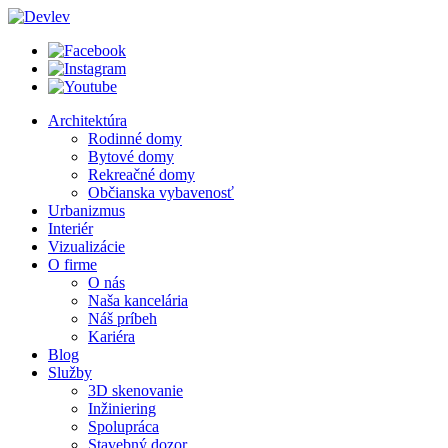
Architektúra
Rodinné domy
Bytové domy
Rekreačné domy
Občianska vybavenosť
Urbanizmus
Interiér
Vizualizácie
O firme
O nás
Naša kancelária
Náš príbeh
Kariéra
Blog
Služby
3D skenovanie
Inžiniering
Spolupráca
Stavebný dozor