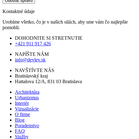
Odoslať správu
Kontaktné údaje
Urobíme všetko, čo je v našich silách, aby sme vám čo najlepšie
pomohli.
DOHODNITE SI STRETNUTIE
+421 911 917 426
NAPÍŠTE NÁM
info@devlev.sk
NAVŠTÍVTE NÁS
Bratislavský kraj
Hattalova 12/A, 831 03 Bratislava
Architektúra
Urbanizmus
Interiér
Vizualizácie
O firme
Blog
Poradenstvo
FAQ
Služby